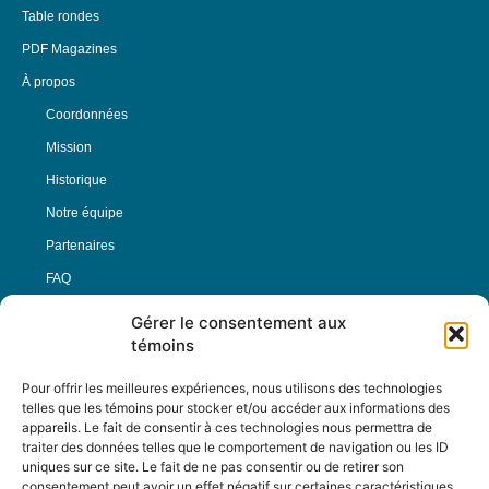
Table rondes
PDF Magazines
À propos
Coordonnées
Mission
Historique
Notre équipe
Partenaires
FAQ
Gérer le consentement aux
Offre d’emploi
témoins
Conditions générales
Pour offrir les meilleures expériences, nous utilisons des technologies
telles que les témoins pour stocker et/ou accéder aux informations des
appareils. Le fait de consentir à ces technologies nous permettra de
Nous Suivre
traiter des données telles que le comportement de navigation ou les ID
uniques sur ce site. Le fait de ne pas consentir ou de retirer son
consentement peut avoir un effet négatif sur certaines caractéristiques