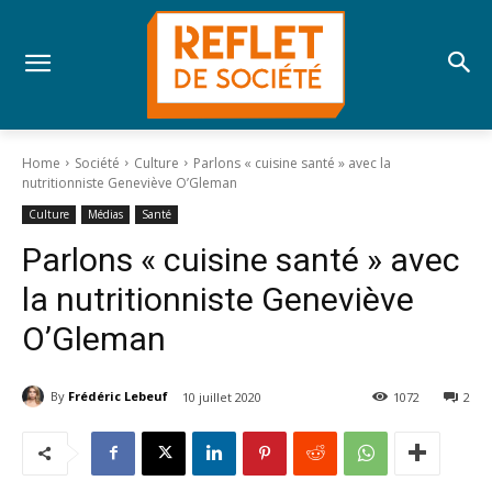
Home
Société
Culture
Parlons « cuisine santé » avec la
nutritionniste Geneviève O’Gleman
Culture
Médias
Santé
Parlons « cuisine santé » avec
la nutritionniste Geneviève
O’Gleman
By
Frédéric Lebeuf
10 juillet 2020
1072
2