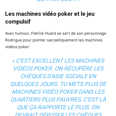
Les machines vidéo poker et le jeu
compulsif
Avec humour, Patrick Huard se sert de son personnage
Rodrigue pour pointer sarcastiquement les machines
vidéos poker:
« C’EST EXCELLENT LES MACHINES
VIDÉOS POKER. ON RÉCUPÈRE LES
CHÈQUES D’AIDE SOCIALE EN
QUELQUES JOURS. TU METS PLUS DE
MACHINES VIDÉO POKER DANS LES
QUARTIERS PLUS PAUVRES, C’EST LÀ
QUE ÇA RAPPORTE LE PLUS. ON
DEVRAIT DÉPOSER LES CHÈQUES