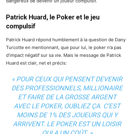
dangereux de devenir un joueur compulsif.
Patrick Huard, le Poker et le jeu
compulsif
Patrick Huard répond humblement à la question de Dany
Turcotte en mentionnant, que pour lui, le poker n’a pas
d’impact négatif sur sa vie. Mais le message de Patrick
Huard est clair, net et précis:
« POUR CEUX QUI PENSENT DEVENIR
DES PROFESSIONNELS, MILLIONAIRE
ET FAIRE DE LA GROSSE ARGENT
AVEC LE POKER, OUBLIEZ ÇA. C’EST
MOINS DE 1% DES JOUEURS QUI Y
ARRIVENT. LE POKER EST UN LOISIR
QUI A UN COÛT. »