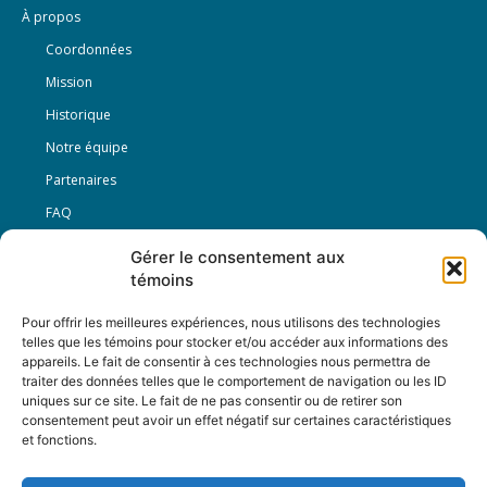
À propos
Coordonnées
Mission
Historique
Notre équipe
Partenaires
FAQ
Gérer le consentement aux
Offre d’emploi
témoins
Conditions générales
Pour offrir les meilleures expériences, nous utilisons des technologies
telles que les témoins pour stocker et/ou accéder aux informations des
appareils. Le fait de consentir à ces technologies nous permettra de
Nous Suivre
traiter des données telles que le comportement de navigation ou les ID
uniques sur ce site. Le fait de ne pas consentir ou de retirer son
consentement peut avoir un effet négatif sur certaines caractéristiques
et fonctions.