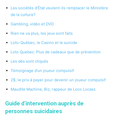
Les sociétés d’État veulent-ils remplacer le Ministère
de la culture?
Gambling, vidéo et DVD
Rien ne va plus, les jeux sont faits
Loto-Québec, le Casino et le suicide
Loto Quebec: Plus de cadeaux que de prévention
Les dés sont cliqués
Témoignage d’un joueur compulsif
2$; le prix à payer pour devenir un joueur compulsif
Maudite Machine, Biz, rappeur de Loco Locass
Guide d’intervention auprès de
personnes suicidaires