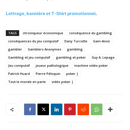
Lettrage, bannière et T-Shirt promotionnel
.
TAGS
chroniqueur économique
conséquence du gambling
conséquences du jeu compulsif
Dany Turcotte
Gam-Anon
gambler
Gamblers Anonymes
gambling
Gambling et jeu compulsif
gambling et poker
Guy A. Lepage
Jeu compulsif
joueur pathologique
machine vidéo poker
Patrick Huard
Pierre Péloquin
poker |
Tout le monde en parle
vidéo poker |