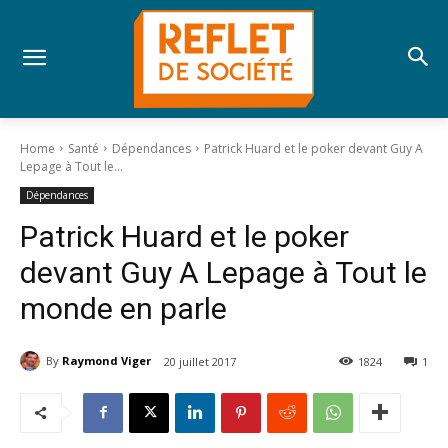
Home
Santé
Dépendances
Patrick Huard et le poker devant Guy A
Lepage à Tout le...
Dépendances
Patrick Huard et le poker
devant Guy A Lepage à Tout le
monde en parle
By
Raymond Viger
20 juillet 2017
1824
1