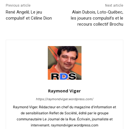
Previous article
Next article
René Angelil; Le jeu
Alain Dubois, Loto-Québec,
compulsif et Céline Dion
les joueurs compulsifs et le
recours collectif Brochu
Raymond Viger
https://raymondviger.wordpress.com/
Raymond Viger. Rédacteur en chef du magazine d'information et
de sensibilisation Reflet de Société, édité par le groupe
communautaire Le Journal de la Rue. Écrivain, journaliste et
intervenant. raymondviger.wordpress.com