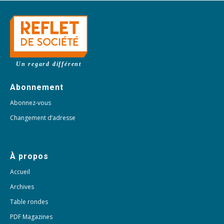
Un regard différent
Abonnement
Abonnez-vous
Changement d’adresse
À propos
Accueil
Archives
Table rondes
PDF Magazines