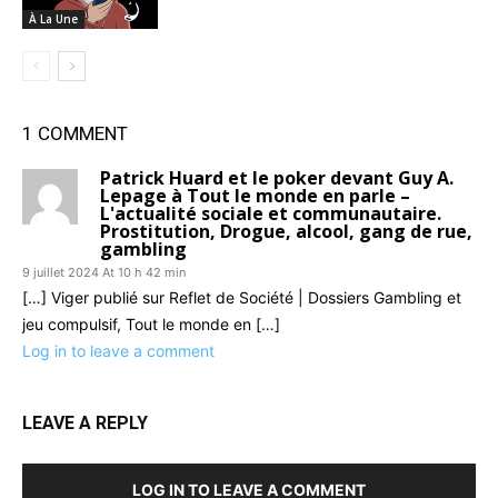
À La Une
1 COMMENT
Patrick Huard et le poker devant Guy A.
Lepage à Tout le monde en parle –
L'actualité sociale et communautaire.
Prostitution, Drogue, alcool, gang de rue,
gambling
9 juillet 2024 At 10 h 42 min
[…] Viger publié sur Reflet de Société | Dossiers Gambling et
jeu compulsif, Tout le monde en […]
Log in to leave a comment
LEAVE A REPLY
LOG IN TO LEAVE A COMMENT