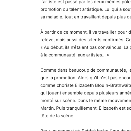
L’artiste est passé par les deux mêmes pôles
promotion du talent artistique. Lui qui a 
sa maladie, tout en travaillant depuis plus 
À partir de ce moment, il va travailler pour 
relève, mais aussi des talents confirmés. 
« Au début, ils n’étaient pas convaincus. La p
à la communauté, aux artistes… »
Comme dans beaucoup de communautés, le b
que la promotion. Alors qu’il n’est pas enc
comme choriste Elizabeth Blouin-Brathwait
qui jouent ensemble depuis plusieurs anné
monté sur scène. Dans le même mouvement, 
Martin. Puis tranquillement, Elizabeth est s
tête de la scène.
Pour un concert où Patrick invite l’une de s