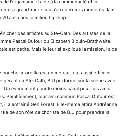
 de l’organisme : l’aide à la communauté et la
soutenu sa grand-mère jusqu’aux derniers moments dans
de 20 ans dans le milieu hip-hop.
dénicher des artistes au Ste-Cath. Des artistes de la
Comme Pascal Dufour ou Elizabeth Blouin-Brathwaite.
aie est petite. Mais je leur ai expliqué la mission, l’aide
ouche-à-oreille est un moteur tout aussi efficace
ore gérant du Ste-Cath, B.U performe sur la scène avec
e. Un événement pour le moins banal pour ces amis
es. Parallèlement, leur ami commun Pascal Dufour est
il a entraîné Gen Forest. Elle-même attira Andréanne
ortie de son rôle de choriste de B.U pour prendre la
es plus fidèles choristes au Ste-Cath, voilà que