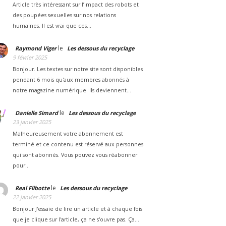
Article très intéressant sur l’impact des robots et
des poupées sexuelles sur nos relations
humaines. Il est vrai que ces…
le
Raymond Viger
Les dessous du recyclage
9 février 2025
Bonjour. Les textes sur notre site sont disponibles
pendant 6 mois qu'aux membres abonnés à
notre magazine numérique. Ils deviennent…
le
Danielle Simard
Les dessous du recyclage
23 janvier 2025
Malheureusement votre abonnement est
terminé et ce contenu est réservé aux personnes
qui sont abonnés. Vous pouvez vous réabonner
pour…
le
Real Flibotte
Les dessous du recyclage
22 janvier 2025
Bonjour J'essaie de lire un article et à chaque fois
que je clique sur l'article, ça ne s'ouvre pas. Ça…