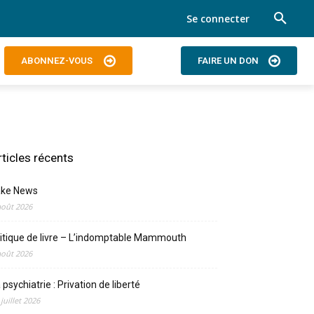
Se connecter
ABONNEZ-VOUS
FAIRE UN DON
rticles récents
ake News
août 2026
itique de livre – L’indomptable Mammouth
août 2026
 psychiatrie : Privation de liberté
 juillet 2026