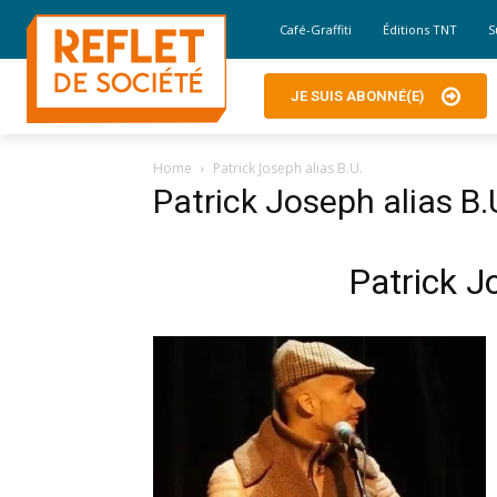
Café-Graffiti
Éditions TNT
S
JE SUIS ABONNÉ(E)
Home
Patrick Joseph alias B.U.
Patrick Joseph alias B.
Patrick J