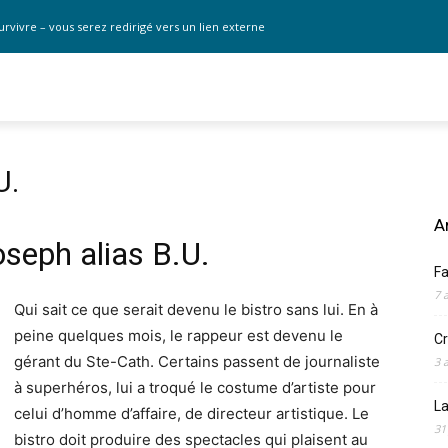
urvivre – vous serez redirigé vers un lien externe
U.
A
oseph alias B.U.
F
7 
Qui sait ce que serait devenu le bistro sans lui. En à
peine quelques mois, le rappeur est devenu le
Cr
gérant du Ste-Cath. Certains passent de journaliste
3 
à superhéros, lui a troqué le costume d’artiste pour
La
celui d’homme d’affaire, de directeur artistique. Le
31
bistro doit produire des spectacles qui plaisent au