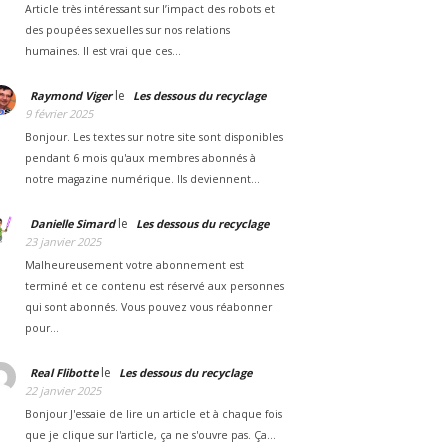
Article très intéressant sur l’impact des robots et
des poupées sexuelles sur nos relations
humaines. Il est vrai que ces…
le
Raymond Viger
Les dessous du recyclage
9 février 2025
Bonjour. Les textes sur notre site sont disponibles
pendant 6 mois qu'aux membres abonnés à
notre magazine numérique. Ils deviennent…
le
Danielle Simard
Les dessous du recyclage
23 janvier 2025
Malheureusement votre abonnement est
terminé et ce contenu est réservé aux personnes
qui sont abonnés. Vous pouvez vous réabonner
pour…
le
Real Flibotte
Les dessous du recyclage
22 janvier 2025
Bonjour J'essaie de lire un article et à chaque fois
que je clique sur l'article, ça ne s'ouvre pas. Ça…