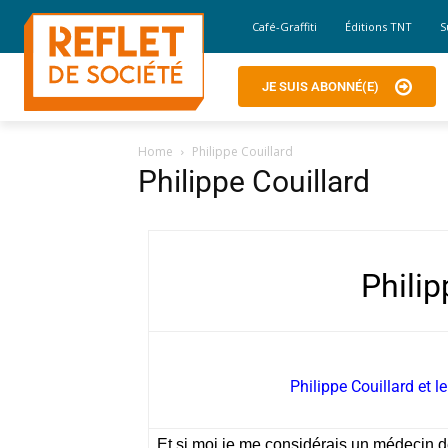
Café-Graffiti
Éditions TNT
S
JE SUIS ABONNÉ(E)
Home
Philippe Couillard
Philippe Couillard
Philip
Philippe Couillard et 
Et si moi je me considérais un médecin d