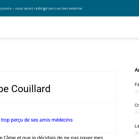
urvivre – vous serez redirigé vers un lien externe
A
F
pe Couillard
7 
Cr
3 
le trop perçu de ses amis médecins
La
31
e l’âme et que je décidais de ne pas payer mes