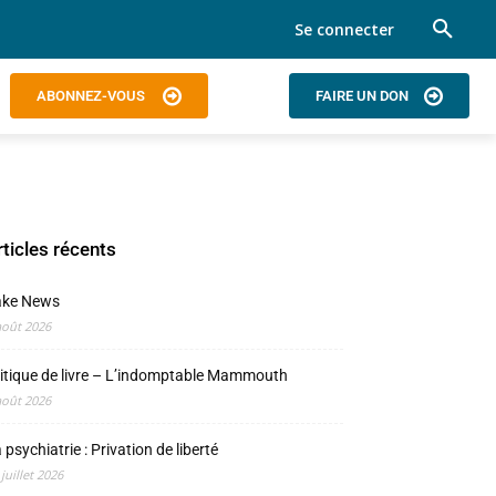
Se connecter
ABONNEZ-VOUS
FAIRE UN DON
rticles récents
ake News
août 2026
itique de livre – L’indomptable Mammouth
août 2026
 psychiatrie : Privation de liberté
 juillet 2026