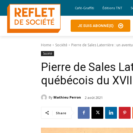
Café-Graffiti
Éditions TNT
S
JE SUIS ABONNÉ(E)
Home
Société
Pierre de Sales Laterrière : un aventu
Société
Pierre de Sales Lat
québécois du XVIII
By
Mathieu Perron
2 août 2021
Share