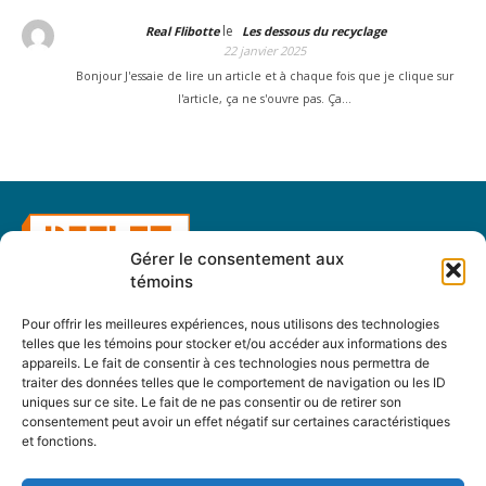
le
Real Flibotte
Les dessous du recyclage
22 janvier 2025
Bonjour J'essaie de lire un article et à chaque fois que je clique sur
l'article, ça ne s'ouvre pas. Ça…
Gérer le consentement aux
témoins
Un regard différent
Pour offrir les meilleures expériences, nous utilisons des technologies
telles que les témoins pour stocker et/ou accéder aux informations des
appareils. Le fait de consentir à ces technologies nous permettra de
Abonnement
traiter des données telles que le comportement de navigation ou les ID
uniques sur ce site. Le fait de ne pas consentir ou de retirer son
Abonnez-vous
consentement peut avoir un effet négatif sur certaines caractéristiques
Changement d’adresse
et fonctions.