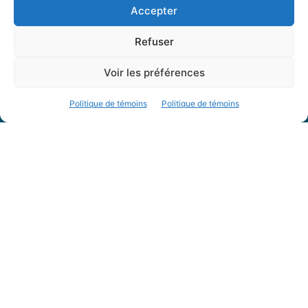
Accepter
À propos
Refuser
Accueil
Archives
Voir les préférences
Table rondes
Politique de témoins
Politique de témoins
PDF Magazines
À propos
Coordonnées
Mission
Historique
Notre équipe
Partenaires
FAQ
Offre d’emploi
Conditions générales