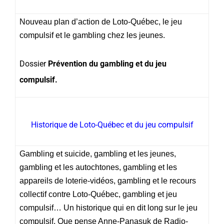
Nouveau plan d’action de Loto-Québec, le jeu
compulsif et le gambling chez les jeunes.
Dossier
Prévention du gambling et du jeu
compulsif.
Historique de Loto-Québec et du jeu compulsif
Gambling et suicide, gambling et les jeunes,
gambling et les autochtones, gambling et les
appareils de loterie-vidéos, gambling et le recours
collectif contre Loto-Québec, gambling et jeu
compulsif… Un historique qui en dit long sur le jeu
compulsif. Que pense Anne-Panasuk de Radio-