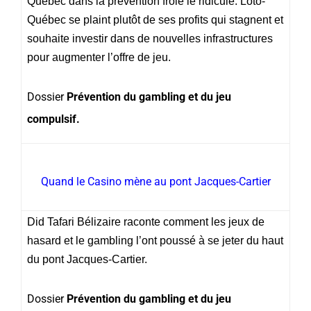
Québec dans la prévention frôle le ridicule. Loto-
Québec se plaint plutôt de ses profits qui stagnent et
souhaite investir dans de nouvelles infrastructures
pour augmenter l’offre de jeu.
Dossier
Prévention du gambling et du jeu
compulsif.
Quand le Casino mène au pont Jacques-Cartier
Did Tafari Bélizaire raconte comment les jeux de
hasard et le gambling l’ont poussé à se jeter du haut
du pont Jacques-Cartier.
Dossier
Prévention du gambling et du jeu