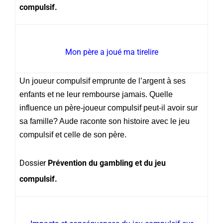
compulsif.
Mon père a joué ma tirelire
Un joueur compulsif emprunte de l’argent à ses
enfants et ne leur rembourse jamais. Quelle
influence un père-joueur compulsif peut-il avoir sur
sa famille? Aude raconte son histoire avec le jeu
compulsif et celle de son père.
Dossier
Prévention du gambling et du jeu
compulsif.