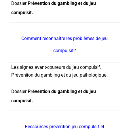
Dossier
Prévention du gambling et du jeu
compulsif.
Comment reconnaître les problèmes de jeu
compulsif?
Les signes avant-coureurs du jeu compulsif.
Prévention du gambling et du jeu pathologique.
Dossier
Prévention du gambling et du jeu
compulsif.
Ressources prévention jeu compulsif et