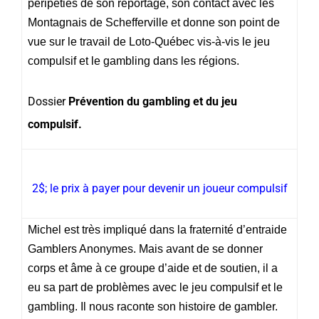
péripéties de son reportage, son contact avec les
Montagnais de Schefferville et donne son point de
vue sur le travail de Loto-Québec vis-à-vis le jeu
compulsif et le gambling dans les régions.
Dossier
Prévention du gambling et du jeu
compulsif.
2$; le prix à payer pour devenir un joueur compulsif
Michel est très impliqué dans la fraternité d’entraide
Gamblers Anonymes. Mais avant de se donner
corps et âme à ce groupe d’aide et de soutien, il a
eu sa part de problèmes avec le jeu compulsif et le
gambling. Il nous raconte son histoire de gambler.