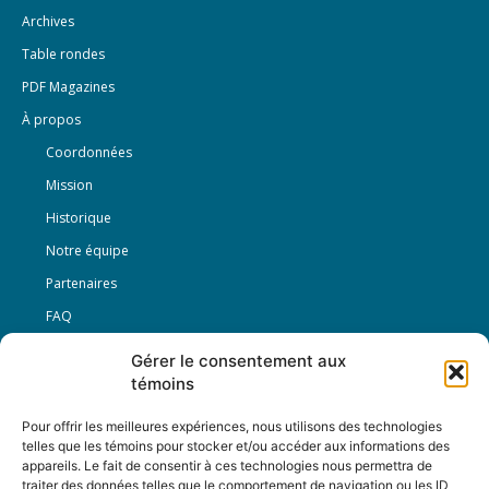
Archives
Table rondes
PDF Magazines
À propos
Coordonnées
Mission
Historique
Notre équipe
Partenaires
FAQ
Gérer le consentement aux
Offre d’emploi
témoins
Conditions générales
Pour offrir les meilleures expériences, nous utilisons des technologies
telles que les témoins pour stocker et/ou accéder aux informations des
appareils. Le fait de consentir à ces technologies nous permettra de
Nous Suivre
traiter des données telles que le comportement de navigation ou les ID