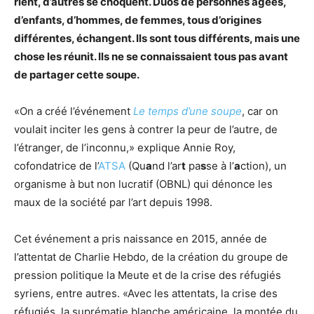
rient, d’autres se choquent. Duos de personnes âgées,
d’enfants, d’hommes, de femmes, tous d’origines
différentes, échangent. Ils sont tous différents, mais une
chose les réunit. Ils ne se connaissaient tous pas avant
de partager cette soupe.
«On a créé l’événement
Le temps d’une soupe
, car on
voulait inciter les gens à contrer la peur de l’autre, de
l’étranger, de l’inconnu,» explique Annie Roy,
cofondatrice de l’
ATSA
(Qu
a
nd l’ar
t
pa
s
se à l’
a
ction), un
organisme à but non lucratif (OBNL) qui dénonce les
maux de la société par l’art depuis 1998.
Cet événement a pris naissance en 2015, année de
l’attentat de Charlie Hebdo, de la création du groupe de
pression politique la Meute et de la crise des réfugiés
syriens, entre autres. «Avec les attentats, la crise des
réfugiés, la suprématie blanche américaine, la montée du