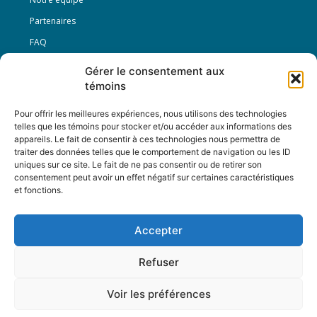
Partenaires
FAQ
Gérer le consentement aux
Offre d’emploi
témoins
Conditions générales
Pour offrir les meilleures expériences, nous utilisons des technologies
telles que les témoins pour stocker et/ou accéder aux informations des
appareils. Le fait de consentir à ces technologies nous permettra de
Nous Suivre
traiter des données telles que le comportement de navigation ou les ID
uniques sur ce site. Le fait de ne pas consentir ou de retirer son
consentement peut avoir un effet négatif sur certaines caractéristiques
et fonctions.
Contactez-nous :
journal@journaldelarue.ca
Accepter
12-3894 rue Sainte-Catherine Est,
Montréal, Qc, H1W 2G4
Refuser
TÉL : 514-256-9000
SANS-FRAIS : 1-877-256-9009
Voir les préférences