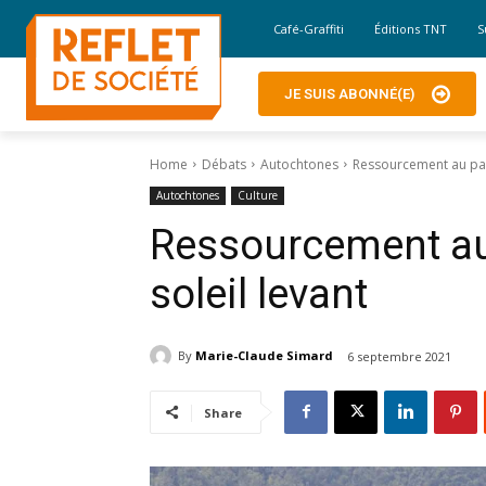
Café-Graffiti
Éditions TNT
S
JE SUIS ABONNÉ(E)
Home
Débats
Autochtones
Ressourcement au pay
Autochtones
Culture
Ressourcement au
soleil levant
By
Marie-Claude Simard
6 septembre 2021
Share