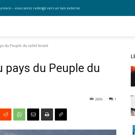
urvivre – vous serez redirigé vers un lien externe
s du Peuple du soleil levant
L
 pays du Peuple du
2006
1