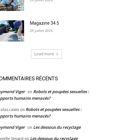
Magazine 34.5
29 juillet 2026
Load more
OMMENTAIRES RÉCENTS
aymond Viger
Robots et poupées sexuelles :
on
pports humains menacés?
Robots et poupées sexuelles :
colas.casini
on
pports humains menacés?
aymond Viger
Les dessous du recyclage
on
Les dessous du recyclage
nielle Simard
on