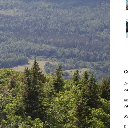
C
R
ra
ni
ra
R
Da