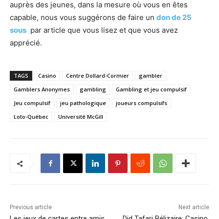
auprès des jeunes, dans la mesure où vous en êtes
capable, nous vous suggérons de faire un
don de 25
sous
par article que vous lisez et que vous avez
apprécié.
TAGS
Casino
Centre Dollard-Cormier
gambler
Gamblers Anonymes
gambling
Gambling et jeu compulsif
Jeu compulsif
jeu pathologique
joueurs compulsifs
Loto-Québec
Université McGill
Previous article
Next article
Les jeux de cartes entre amis
Did Tafari Bélizaire: Casino,