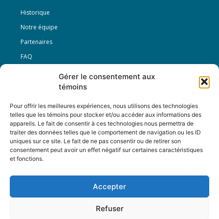
Historique
Notre équipe
Partenaires
FAQ
Gérer le consentement aux
Offre d’emploi
témoins
Conditions générales
Pour offrir les meilleures expériences, nous utilisons des technologies
telles que les témoins pour stocker et/ou accéder aux informations des
appareils. Le fait de consentir à ces technologies nous permettra de
Nous Suivre
traiter des données telles que le comportement de navigation ou les ID
uniques sur ce site. Le fait de ne pas consentir ou de retirer son
consentement peut avoir un effet négatif sur certaines caractéristiques
et fonctions.
Contactez-nous :
journal@journaldelarue.ca
Accepter
12-3894 rue Sainte-Catherine Est,
Montréal, Qc, H1W 2G4
Refuser
TÉL : 514-256-9000