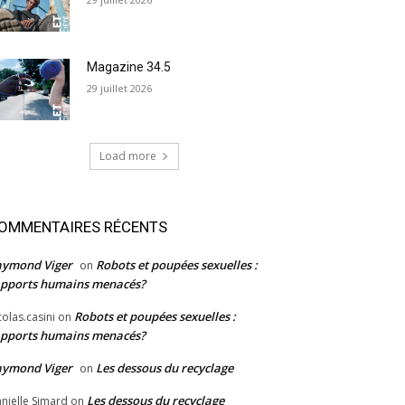
Magazine 34.5
29 juillet 2026
Load more
OMMENTAIRES RÉCENTS
aymond Viger
Robots et poupées sexuelles :
on
pports humains menacés?
Robots et poupées sexuelles :
colas.casini
on
pports humains menacés?
aymond Viger
Les dessous du recyclage
on
Les dessous du recyclage
nielle Simard
on