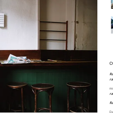
C
R
ra
ni
ra
R
Da