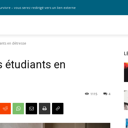
urvivre – vous serez redirigé vers un lien externe
iants en détresse
L
s étudiants en
1115
4