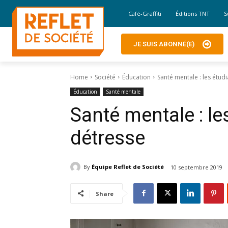
Café-Graffiti
Éditions TNT
S
JE SUIS ABONNÉ(E)
Home
Société
Éducation
Santé mentale : les étud
Éducation
Santé mentale
Santé mentale : le
détresse
By
Équipe Reflet de Société
10 septembre 2019
Share