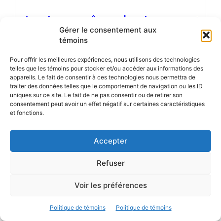
Le risque : être physiquement
Gérer le consentement aux
inactif ou trop longtemps
témoins
assis
?
Pour offrir les meilleures expériences, nous utilisons des technologies
telles que les témoins pour stocker et/ou accéder aux informations des
appareils. Le fait de consentir à ces technologies nous permettra de
Nos vies ne sont pas seulement plus sédentaires
traiter des données telles que le comportement de navigation ou les ID
que celles de nos grands-parents : nous passons de
uniques sur ce site. Le fait de ne pas consentir ou de retirer son
consentement peut avoir un effet négatif sur certaines caractéristiques
plus en plus de temps en position assise. Ces
et fonctions.
dernières années, différents intervenants ont allégué
que cette habitude pouvait entraîner des
Accepter
conséquences négatives sur la santé.
Refuser
Dossier
Santé.
Voir les préférences
Les parents devraient
Politique de témoins
Politique de témoins
diminuer l’exposition des