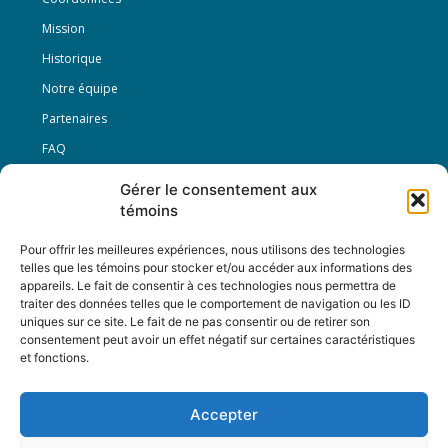
Mission
Historique
Notre équipe
Partenaires
FAQ
Gérer le consentement aux
Offre d’emploi
témoins
Conditions générales
Pour offrir les meilleures expériences, nous utilisons des technologies
telles que les témoins pour stocker et/ou accéder aux informations des
appareils. Le fait de consentir à ces technologies nous permettra de
Nous Suivre
traiter des données telles que le comportement de navigation ou les ID
uniques sur ce site. Le fait de ne pas consentir ou de retirer son
consentement peut avoir un effet négatif sur certaines caractéristiques
et fonctions.
Contactez-nous :
journal@journaldelarue.ca
Accepter
12-3894 rue Sainte-Catherine Est,