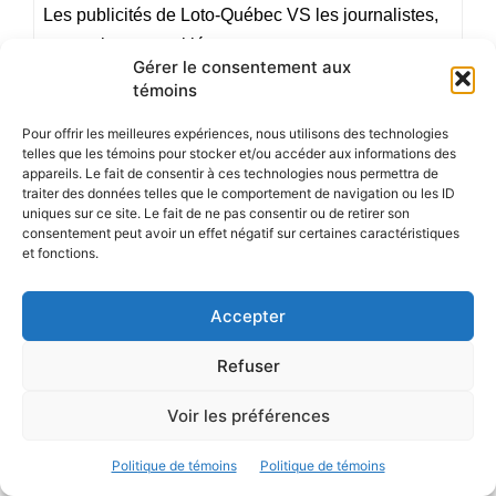
Les publicités de Loto-Québec VS les journalistes,
un combat sans pitié.
Gérer le consentement aux
témoins
Dossier
Société.
Pour offrir les meilleures expériences, nous utilisons des technologies
telles que les témoins pour stocker et/ou accéder aux informations des
appareils. Le fait de consentir à ces technologies nous permettra de
traiter des données telles que le comportement de navigation ou les ID
Ruptures amoureuses toxiques, Ingrid Falaise
uniques sur ce site. Le fait de ne pas consentir ou de retirer son
consentement peut avoir un effet négatif sur certaines caractéristiques
et fonctions.
À la petite cuillère, nous ramassons les états d’âme
accumulés au sol. Détruits, meurtris, rien ne va plus,
Accepter
«j’ai tout perdu» nous raconte ces morceaux brisés,
étalés sur le plancher.
Refuser
Voir les préférences
Dossier
Société.
Politique de témoins
Politique de témoins