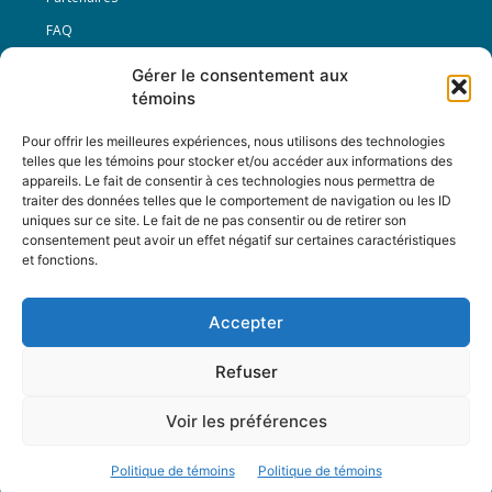
FAQ
Gérer le consentement aux
Offre d’emploi
témoins
Conditions générales
Pour offrir les meilleures expériences, nous utilisons des technologies
telles que les témoins pour stocker et/ou accéder aux informations des
appareils. Le fait de consentir à ces technologies nous permettra de
Nous Suivre
traiter des données telles que le comportement de navigation ou les ID
uniques sur ce site. Le fait de ne pas consentir ou de retirer son
consentement peut avoir un effet négatif sur certaines caractéristiques
et fonctions.
Contactez-nous :
journal@journaldelarue.ca
Accepter
12-3894 rue Sainte-Catherine Est,
Montréal, Qc, H1W 2G4
Refuser
TÉL : 514-256-9000
SANS-FRAIS : 1-877-256-9009
Voir les préférences
© Reflet de Société -
Politique d'utilisation
Politique de témoins
Politique de témoins