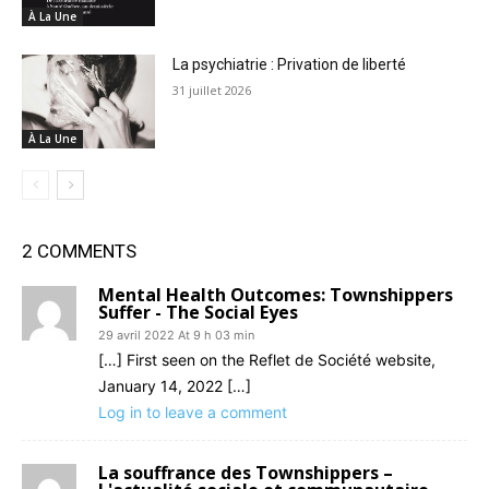
À La Une
La psychiatrie : Privation de liberté
31 juillet 2026
À La Une
2 COMMENTS
Mental Health Outcomes: Townshippers
Suffer - The Social Eyes
29 avril 2022 At 9 h 03 min
[…] First seen on the Reflet de Société website,
January 14, 2022 […]
Log in to leave a comment
La souffrance des Townshippers –