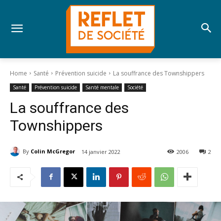
Home
Santé
Prévention suicide
La souffrance des Townshippers
Santé
Prévention suicide
Santé mentale
Société
La souffrance des
Townshippers
By
Colin McGregor
14 janvier 2022
2006
2