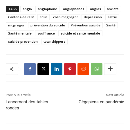
TAGS
anglo
anglophone
anglophones
anglos
anxiété
Cantons-de-l'Est
colin
colin mcgregor
dépression
estrie
mcgregor
prévention du suicide
Prévention suicide
Santé
Santé mentale
souffrance
suicide et santé mentale
suicide prevention
townshippers
Previous article
Next article
Lancement des tables
Cégepiens en pandémie
rondes