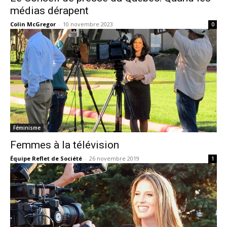
médias dérapent
Colin McGregor
-
10 novembre 2023
0
Féminisme
Femmes à la télévision
Équipe Reflet de Société
-
26 novembre 2019
1