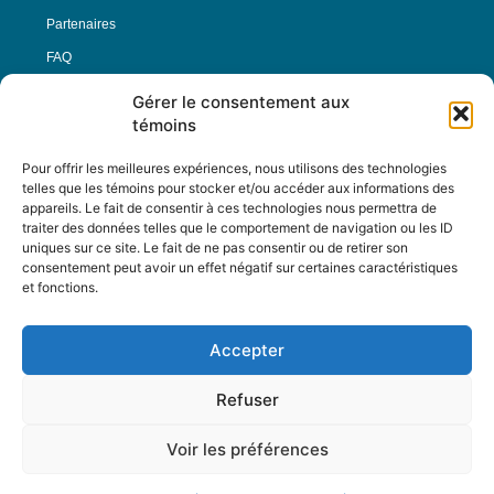
Partenaires
FAQ
Gérer le consentement aux
Offre d’emploi
témoins
Conditions générales
Pour offrir les meilleures expériences, nous utilisons des technologies
telles que les témoins pour stocker et/ou accéder aux informations des
appareils. Le fait de consentir à ces technologies nous permettra de
Nous Suivre
traiter des données telles que le comportement de navigation ou les ID
uniques sur ce site. Le fait de ne pas consentir ou de retirer son
consentement peut avoir un effet négatif sur certaines caractéristiques
et fonctions.
Contactez-nous :
journal@journaldelarue.ca
Accepter
12-3894 rue Sainte-Catherine Est,
Montréal, Qc, H1W 2G4
Refuser
TÉL : 514-256-9000
SANS-FRAIS : 1-877-256-9009
Voir les préférences