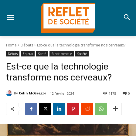
Home
Débats
Est-ce que la technologie transforme nos cerveaux?
Débats
Enjeux
Santé
Santé mentale
Société
Est-ce que la technologie
transforme nos cerveaux?
By
Colin McGregor
12 février 2024
1175
0