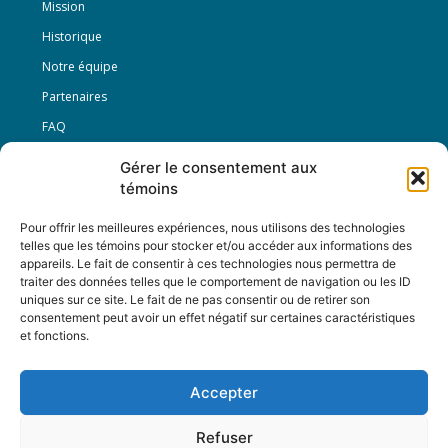
Mission
Historique
Notre équipe
Partenaires
FAQ
Gérer le consentement aux
Offre d’emploi
témoins
Conditions générales
Pour offrir les meilleures expériences, nous utilisons des technologies
telles que les témoins pour stocker et/ou accéder aux informations des
appareils. Le fait de consentir à ces technologies nous permettra de
Nous Suivre
traiter des données telles que le comportement de navigation ou les ID
uniques sur ce site. Le fait de ne pas consentir ou de retirer son
consentement peut avoir un effet négatif sur certaines caractéristiques
et fonctions.
Contactez-nous :
journal@journaldelarue.ca
Accepter
12-3894 rue Sainte-Catherine Est,
Montréal, Qc, H1W 2G4
Refuser