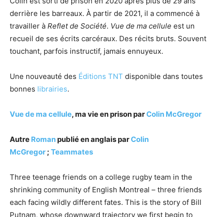
Colin est sorti de prison en 2020 après plus de 29 ans
derrière les barreaux. À partir de 2021, il a commencé à
travailler à
Reflet de Société
.
Vue de ma cellule
est un
recueil de ses écrits carcéraux. Des récits bruts. Souvent
touchant, parfois instructif, jamais ennuyeux.
Une nouveauté des
Éditions TNT
disponible dans toutes
bonnes
librairies
.
Vue de ma cellule
, ma vie en prison par
Colin McGregor
Autre
Roman
publié en anglais par
Colin
McGregor
;
Teammates
Three teenage friends on a college rugby team in the
shrinking community of English Montreal – three friends
each facing wildly different fates. This is the story of Bill
Putnam, whose downward trajectory we first begin to