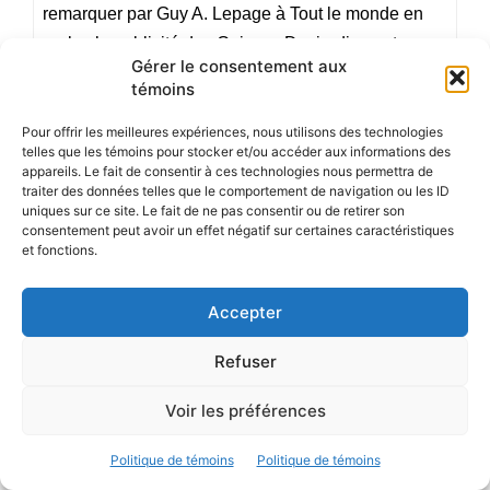
remarquer par Guy A. Lepage à Tout le monde en
parle : la publicité des Caisses Desjardins entoure
Gérer le consentement aux
un article sur Daniel Bélanger intitulé Conjuguer
témoins
avoir et être. Que penser de cette publicité dont
Daniel Bélanger n’était pas au courant?
Pour offrir les meilleures expériences, nous utilisons des technologies
telles que les témoins pour stocker et/ou accéder aux informations des
appareils. Le fait de consentir à ces technologies nous permettra de
traiter des données telles que le comportement de navigation ou les ID
Dossier
Tout le monde en parle.
uniques sur ce site. Le fait de ne pas consentir ou de retirer son
consentement peut avoir un effet négatif sur certaines caractéristiques
et fonctions.
Le buzz de Julie Couillard tire-t-il à sa fin?
Accepter
Les buzz sur les blogues : mots et expressions qui
Refuser
attirent les internautes par leur popularité soudaine.
Voir les préférences
Dossier
Tout le monde en parle.
Politique de témoins
Politique de témoins