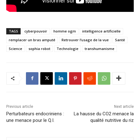
TAGS
cyberpouvoir
homme ogm
intelligence artificielle
remplacer un bras amputé
Retrouver l’usage de la vue
Santé
Science
sophia robot
Technologie
transhumanisme
Previous article
Next article
Perturbateurs endocriniens :
La hausse du CO2 menace la
une menace pour le Q.I.
qualité nutritive du riz