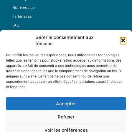
Notre équipe
Partenaires
FAQ
Gérer le consentement aux
Offre d’emploi
témoins
Conditions générales
Pour offrir les meilleures expériences, nous utilisons des technologies
telles que les témoins pour stocker et/ou accéder aux informations des
appareils. Le fait de consentir à ces technologies nous permettra de
Nous Suivre
traiter des données telles que le comportement de navigation ou les ID
uniques sur ce site. Le fait de ne pas consentir ou de retirer son
consentement peut avoir un effet négatif sur certaines caractéristiques
et fonctions.
Contactez-nous :
journal@journaldelarue.ca
Accepter
12-3894 rue Sainte-Catherine Est,
Montréal, Qc, H1W 2G4
Refuser
TÉL : 514-256-9000
SANS-FRAIS : 1-877-256-9009
Voir les préférences