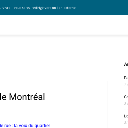
urvivre – vous serez redirigé vers un lien externe
A
F
7 
 de Montréal
Cr
3 
La
31
 rue : la voix du quartier