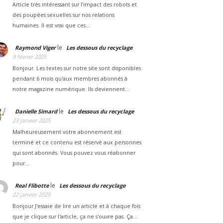
Article très intéressant sur l’impact des robots et
des poupées sexuelles sur nos relations
humaines. Il est vrai que ces…
le
Raymond Viger
Les dessous du recyclage
9 février 2025
Bonjour. Les textes sur notre site sont disponibles
pendant 6 mois qu'aux membres abonnés à
notre magazine numérique. Ils deviennent…
le
Danielle Simard
Les dessous du recyclage
23 janvier 2025
Malheureusement votre abonnement est
terminé et ce contenu est réservé aux personnes
qui sont abonnés. Vous pouvez vous réabonner
pour…
le
Real Flibotte
Les dessous du recyclage
22 janvier 2025
Bonjour J'essaie de lire un article et à chaque fois
que je clique sur l'article, ça ne s'ouvre pas. Ça…