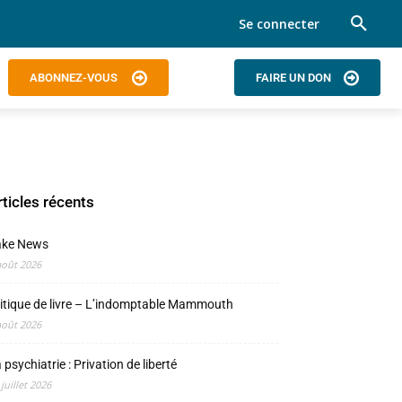
Se connecter
ABONNEZ-VOUS
FAIRE UN DON
rticles récents
ake News
août 2026
itique de livre – L’indomptable Mammouth
août 2026
 psychiatrie : Privation de liberté
 juillet 2026