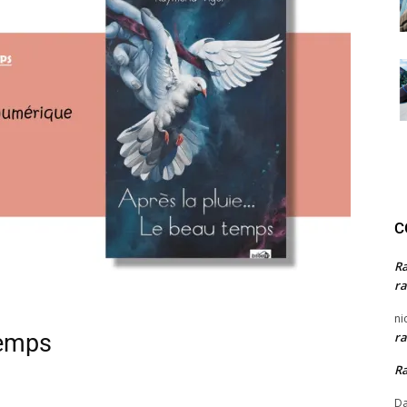
C
R
ra
ni
temps
ra
R
Da