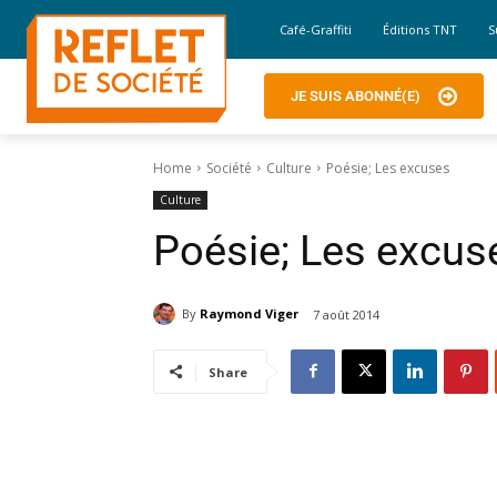
Café-Graffiti
Éditions TNT
S
JE SUIS ABONNÉ(E)
Home
Société
Culture
Poésie; Les excuses
Culture
Poésie; Les excus
By
Raymond Viger
7 août 2014
Share