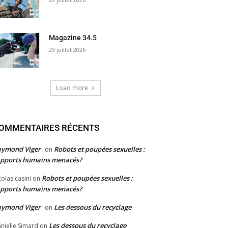
Magazine 34.5
29 juillet 2026
Load more
OMMENTAIRES RÉCENTS
aymond Viger
Robots et poupées sexuelles :
on
pports humains menacés?
Robots et poupées sexuelles :
colas.casini
on
pports humains menacés?
aymond Viger
Les dessous du recyclage
on
Les dessous du recyclage
nielle Simard
on