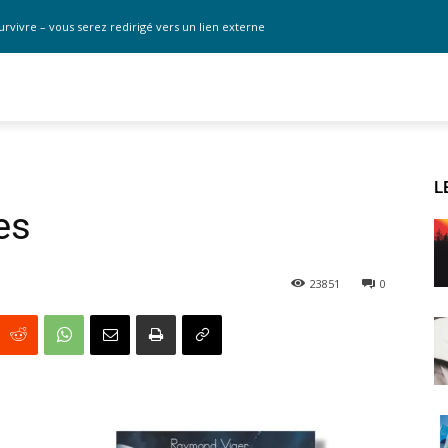
urvivre – vous serez redirigé vers un lien externe
L
es
23851
0