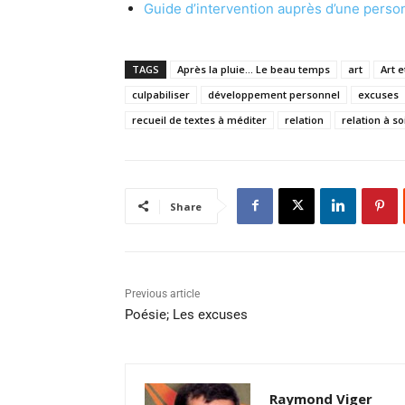
Guide d’intervention auprès d’une perso
TAGS
Après la pluie... Le beau temps
art
Art e
culpabiliser
développement personnel
excuses
recueil de textes à méditer
relation
relation à so
Share
Previous article
Poésie; Les excuses
Raymond Viger