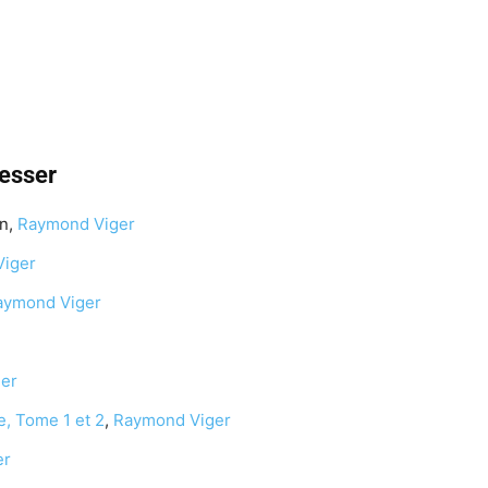
resser
n,
Raymond Viger
iger
aymond Viger
er
e, Tome 1 et 2
,
Raymond Viger
er