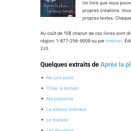
Un livre que vous pou
propres créations. Vou
propres textes. Chaque
Au coût de 15$ chacun de ces livres sont d
région:
1-877-256-9009 ou p
ar
Internet
. Éd
2J3.
Quelques extraits de
Après la p
Ne jure point
D’hier à demain
Ma présence
Le silence intérieur
Le malaise
Les émotions