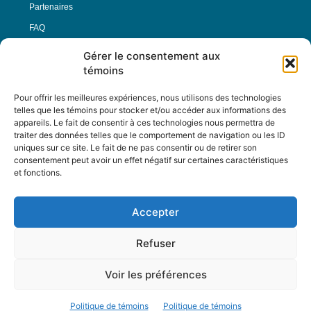
Partenaires
FAQ
Gérer le consentement aux
Offre d’emploi
témoins
Conditions générales
Pour offrir les meilleures expériences, nous utilisons des technologies
telles que les témoins pour stocker et/ou accéder aux informations des
appareils. Le fait de consentir à ces technologies nous permettra de
Nous Suivre
traiter des données telles que le comportement de navigation ou les ID
uniques sur ce site. Le fait de ne pas consentir ou de retirer son
consentement peut avoir un effet négatif sur certaines caractéristiques
et fonctions.
Contactez-nous :
journal@journaldelarue.ca
Accepter
12-3894 rue Sainte-Catherine Est,
Montréal, Qc, H1W 2G4
Refuser
TÉL : 514-256-9000
SANS-FRAIS : 1-877-256-9009
Voir les préférences
© Reflet de Société -
Politique d'utilisation
Politique de témoins
Politique de témoins