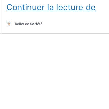
Ella
Continuer la lecture de
&
Pitr :
Des
Reflet de Société
géants
parmi
nous