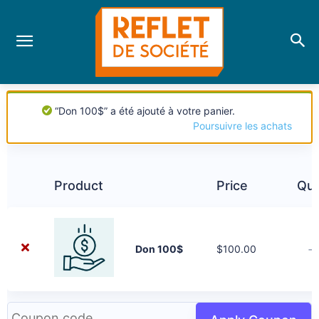
“Don 100$” a été ajouté à votre panier.
Poursuivre les achats
Product
Price
Qua
-
Don 100$
$
100.00