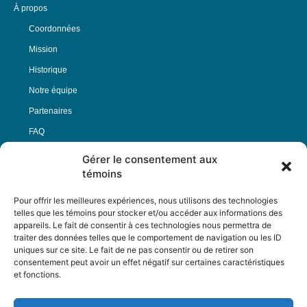
À propos
Coordonnées
Mission
Historique
Notre équipe
Partenaires
FAQ
Gérer le consentement aux
Offre d’emploi
témoins
Conditions générales
Pour offrir les meilleures expériences, nous utilisons des technologies
telles que les témoins pour stocker et/ou accéder aux informations des
appareils. Le fait de consentir à ces technologies nous permettra de
Nous Suivre
traiter des données telles que le comportement de navigation ou les ID
uniques sur ce site. Le fait de ne pas consentir ou de retirer son
consentement peut avoir un effet négatif sur certaines caractéristiques
et fonctions.
Contactez-nous :
journal@journaldelarue.ca