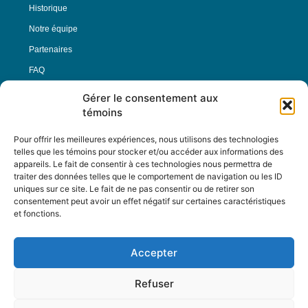
Historique
Notre équipe
Partenaires
FAQ
Gérer le consentement aux
Offre d’emploi
témoins
Conditions générales
Pour offrir les meilleures expériences, nous utilisons des technologies
telles que les témoins pour stocker et/ou accéder aux informations des
appareils. Le fait de consentir à ces technologies nous permettra de
Nous Suivre
traiter des données telles que le comportement de navigation ou les ID
uniques sur ce site. Le fait de ne pas consentir ou de retirer son
consentement peut avoir un effet négatif sur certaines caractéristiques
et fonctions.
Contactez-nous :
journal@journaldelarue.ca
Accepter
12-3894 rue Sainte-Catherine Est,
Montréal, Qc, H1W 2G4
Refuser
TÉL : 514-256-9000
SANS-FRAIS : 1-877-256-9009