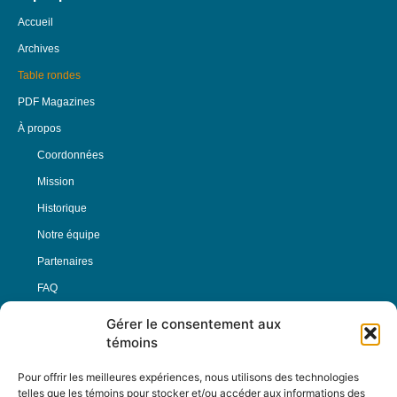
Accueil
Archives
Table rondes
PDF Magazines
À propos
Coordonnées
Mission
Historique
Notre équipe
Partenaires
FAQ
Gérer le consentement aux
Offre d’emploi
témoins
Conditions générales
Pour offrir les meilleures expériences, nous utilisons des technologies
telles que les témoins pour stocker et/ou accéder aux informations des