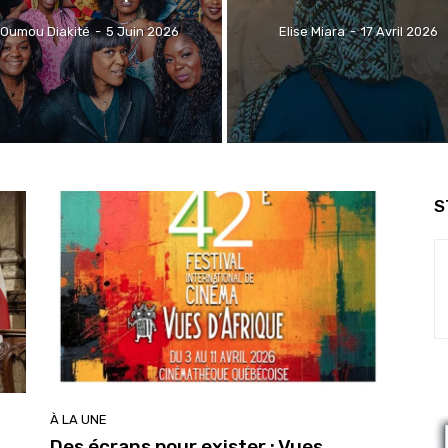
Oumou Diakité
-
5 Juin 2026
Elise Miara
-
17 Avril 2026
S
À LA UNE
Des écrans pour exister : Vues