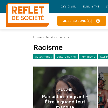
Café-Graffiti
Éditions TNT
S
JE SUIS ABONNÉ(E)
Home
Débats
Racisme
Racisme
Autochtones
Culture du viol
Féminisme
LGBT
À LA UNE
Pair aidant migrant –
Être là quand tout
manque