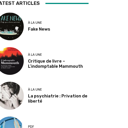
ATEST ARTICLES
À LA UNE
Fake News
À LA UNE
Critique de livre –
L’indomptable Mammouth
À LA UNE
La psychiatrie : Privation de
liberté
PDF