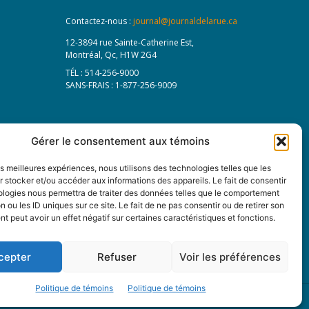
Contactez-nous :
journal@journaldelarue.ca
12-3894 rue Sainte-Catherine Est,
Montréal, Qc, H1W 2G4
TÉL : 514-256-9000
SANS-FRAIS : 1-877-256-9009
Gérer le consentement aux témoins
les meilleures expériences, nous utilisons des technologies telles que les
 stocker et/ou accéder aux informations des appareils. Le fait de consentir
ologies nous permettra de traiter des données telles que le comportement
n ou les ID uniques sur ce site. Le fait de ne pas consentir ou de retirer son
 peut avoir un effet négatif sur certaines caractéristiques et fonctions.
cepter
Refuser
Voir les préférences
Politique de témoins
Politique de témoins