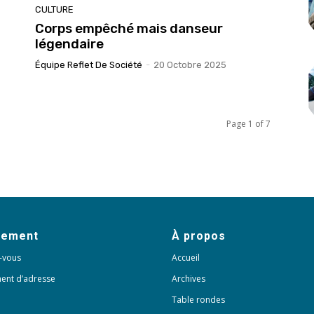
CULTURE
Corps empêché mais danseur
légendaire
Équipe Reflet De Société
-
20 Octobre 2025
Page 1 of 7
nement
À propos
-vous
Accueil
ent d’adresse
Archives
Table rondes