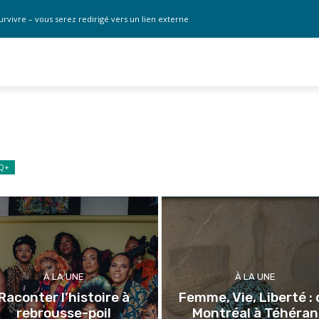
urvivre – vous serez redirigé vers un lien externe
Q+
À LA UNE
À LA UNE
Raconter l’histoire à
Femme, Vie, Liberté : 
rebrousse-poil
Montréal à Téhéran