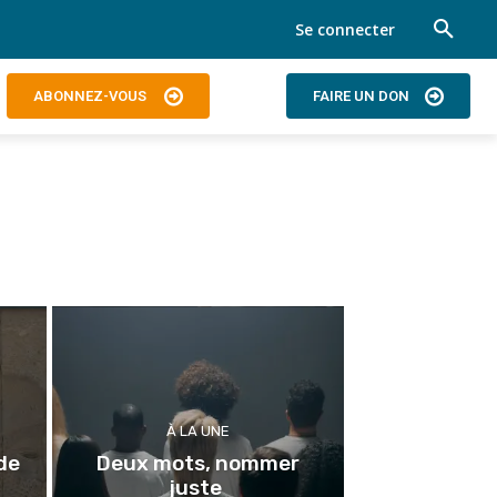
Se connecter
ABONNEZ-VOUS
FAIRE UN DON
À LA UNE
de
Deux mots, nommer
juste