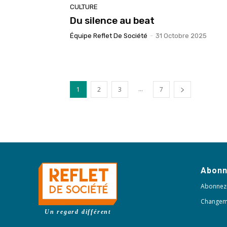
CULTURE
Du silence au beat
Équipe Reflet De Société
-
31 Octobre 2025
...
1
2
3
7
Abon
Abonnez
Changem
Un regard différent