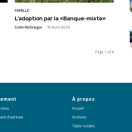
FAMILLE
L’adoption par la «Banque-mixte»
Colin McGregor
-
10 Avril 2023
Page 1 of 4
nement
À propos
-vous
Accueil
ent d’adresse
Archives
Table rondes