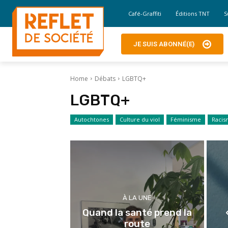
Café-Graffiti
Éditions TNT
S
JE SUIS ABONNÉ(E)
Home
Débats
LGBTQ+
LGBTQ+
Autochtones
Culture du viol
Féminisme
Raci
À LA UNE
Quand la santé prend la
route