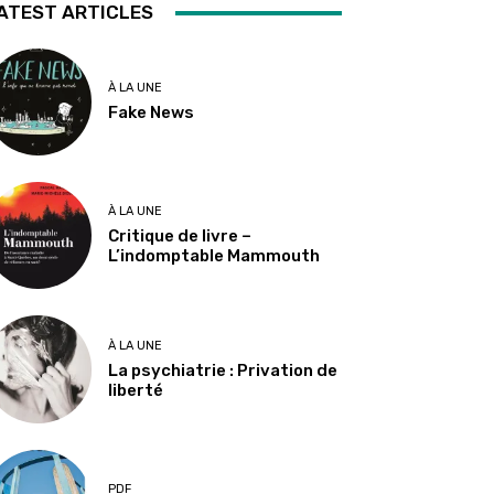
ATEST ARTICLES
À LA UNE
Fake News
À LA UNE
Critique de livre –
L’indomptable Mammouth
À LA UNE
La psychiatrie : Privation de
liberté
PDF