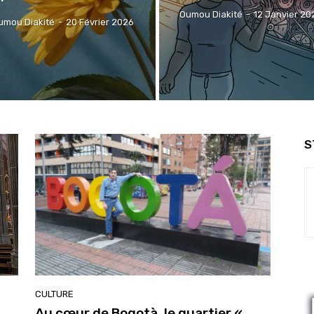
Oumou Diakité
-
12 Janvier 20
umou Diakité
-
20 Février 2026
S
CULTURE
Au cœur de Bogotà, le quartier «