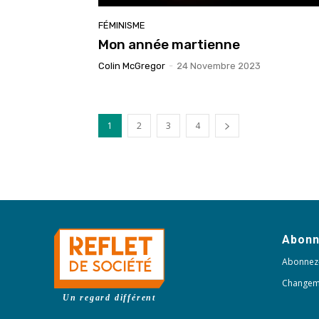
FÉMINISME
Mon année martienne
Colin McGregor
-
24 Novembre 2023
1
2
3
4
Abon
Abonnez
Changem
Un regard différent