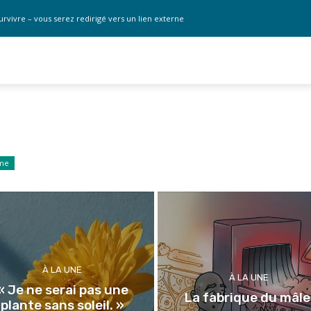
urvivre – vous serez redirigé vers un lien externe
sme
À LA UNE
À LA UNE
« Je ne serai pas une
La fabrique du mâl
plante sans soleil. »