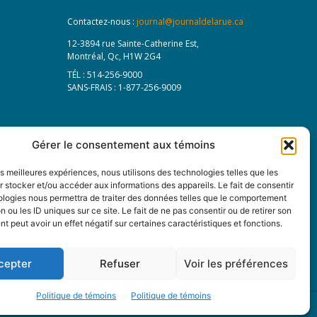
Contactez-nous :
journal@journaldelarue.ca
12-3894 rue Sainte-Catherine Est,
Montréal, Qc, H1W 2G4
TÉL : 514-256-9000
SANS-FRAIS : 1-877-256-9009
Gérer le consentement aux témoins
les meilleures expériences, nous utilisons des technologies telles que les
 stocker et/ou accéder aux informations des appareils. Le fait de consentir
ologies nous permettra de traiter des données telles que le comportement
n ou les ID uniques sur ce site. Le fait de ne pas consentir ou de retirer son
 peut avoir un effet négatif sur certaines caractéristiques et fonctions.
cepter
Refuser
Voir les préférences
Politique de témoins
Politique de témoins