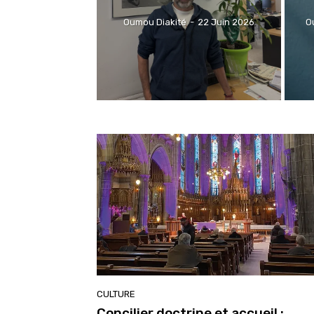
Oumou Diakité
-
22 Juin 2026
O
CULTURE
Concilier doctrine et accueil :