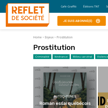
Café-Graffiti
Éditions TNT
S
JE SUIS ABONNÉ(E)
Home
Enjeux
Prostitution
Prostitution
Criminalité
Itinérance
Milieu carcéral
Violenc
AUTOCHTONES
Roman essai québécois
p