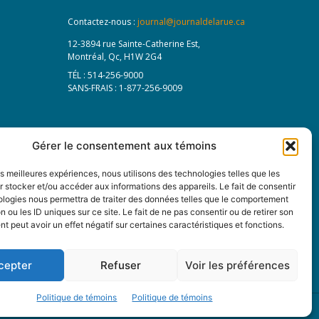
Contactez-nous :
journal@journaldelarue.ca
12-3894 rue Sainte-Catherine Est,
Montréal, Qc, H1W 2G4
TÉL : 514-256-9000
SANS-FRAIS : 1-877-256-9009
Gérer le consentement aux témoins
les meilleures expériences, nous utilisons des technologies telles que les
 stocker et/ou accéder aux informations des appareils. Le fait de consentir
ologies nous permettra de traiter des données telles que le comportement
n ou les ID uniques sur ce site. Le fait de ne pas consentir ou de retirer son
 peut avoir un effet négatif sur certaines caractéristiques et fonctions.
cepter
Refuser
Voir les préférences
Politique de témoins
Politique de témoins