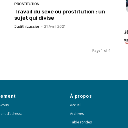
PROSTITUTION
Travail du sexe ou prostitution : un
sujet qui divise
Judith Lussier
-
21 Avril 2021
Page 1 of 4
nement
À propos
-vous
Accueil
ent d’adresse
Archives
Table rondes