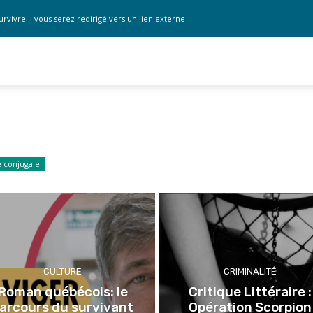
urvivre – vous serez redirigé vers un lien externe
e conjugale
CULTURE
CRIMINALITÉ
Roman québécois: le
Critique Littéraire :
arcours du survivant
Opération Scorpion