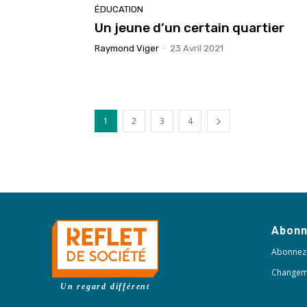
ÉDUCATION
Un jeune d’un certain quartier
Raymond Viger
-
23 Avril 2021
1
2
3
4
Abon
Abonnez
Changem
Un regard différent