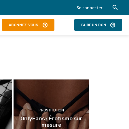
Se connecter
ABONNEZ-VOUS
FAIRE UN DON
PROSTITUTION
OnlyFans : Érotisme sur
mesure