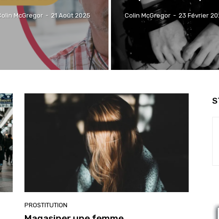
Colin McGregor
-
21 Août 2025
Colin McGregor
-
23 Février 2
S
PROSTITUTION
Magasiner une femme