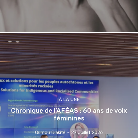
À LA UNE
Chronique de l’AFÉAS : 60 ans de voix
féminines
Oumou Diakité
-
27 Juillet 2026