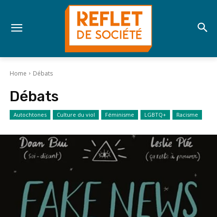
Home
Débats
Débats
Autochtones
Culture du viol
Féminisme
LGBTQ+
Racisme