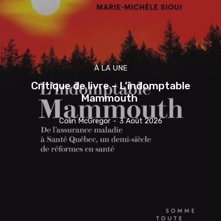
À LA UNE
Critique de livre – L’indomptable
Mammouth
Colin McGregor
-
3 Août 2026