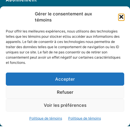
Abonnez-vous
Gérer le consentement aux
Changement d’adresse
témoins
Pour offrir les meilleures expériences, nous utilisons des technologies
telles que les témoins pour stocker et/ou accéder aux informations des
À propos
appareils. Le fait de consentir à ces technologies nous permettra de
traiter des données telles que le comportement de navigation ou les ID
Accueil
uniques sur ce site. Le fait de ne pas consentir ou de retirer son
Archives
consentement peut avoir un effet négatif sur certaines caractéristiques
et fonctions.
Table rondes
PDF Magazines
Accepter
À propos
Refuser
Coordonnées
Mission
Voir les préférences
Historique
Notre équipe
Politique de témoins
Politique de témoins
Partenaires