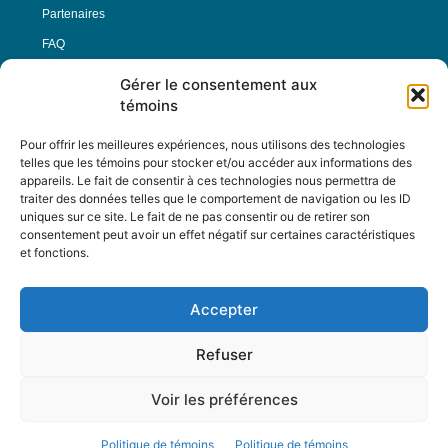
Partenaires
FAQ
Gérer le consentement aux
Offre d’emploi
témoins
Conditions générales
Pour offrir les meilleures expériences, nous utilisons des technologies
telles que les témoins pour stocker et/ou accéder aux informations des
appareils. Le fait de consentir à ces technologies nous permettra de
Nous Suivre
traiter des données telles que le comportement de navigation ou les ID
uniques sur ce site. Le fait de ne pas consentir ou de retirer son
consentement peut avoir un effet négatif sur certaines caractéristiques
et fonctions.
Contactez-nous :
journal@journaldelarue.ca
Accepter
12-3894 rue Sainte-Catherine Est,
Montréal, Qc, H1W 2G4
Refuser
TÉL : 514-256-9000
SANS-FRAIS : 1-877-256-9009
Voir les préférences
© Reflet de Société -
Politique d'utilisation
Politique de témoins
Politique de témoins