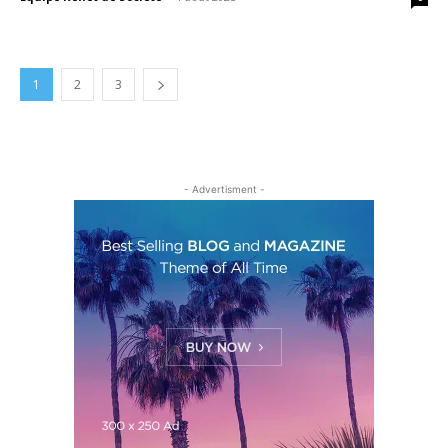
1
2
3
- Advertisment -