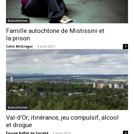
Autochtones
Famille autochtone de Mistissini et
la prison
Colin McGregor
-
4 août 2025
0
Autochtones
Val-d’Or; itinérance, jeu compulsif, alcool
et drogue
Équipe Reflet de Société
-
1 août 2025
0