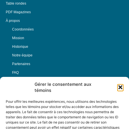
Table rondes
PDF Magazines
À propos
Coordonnées
Mission
Historique
Notre équipe
Partenaires
FAQ
Gérer le consentement aux
Offre d’emploi
témoins
Conditions générales
Pour offrir les meilleures expériences, nous utilisons des technologies
telles que les témoins pour stocker et/ou accéder aux informations des
appareils. Le fait de consentir à ces technologies nous permettra de
Nous Suivre
traiter des données telles que le comportement de navigation ou les ID
uniques sur ce site. Le fait de ne pas consentir ou de retirer son
consentement peut avoir un effet négatif sur certaines caractéristiques