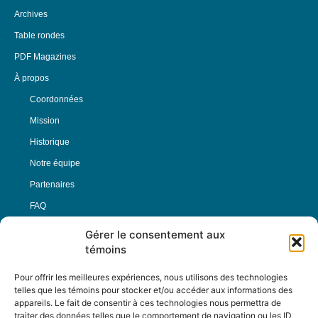
Archives
Table rondes
PDF Magazines
À propos
Coordonnées
Mission
Historique
Notre équipe
Partenaires
FAQ
Gérer le consentement aux
Offre d’emploi
témoins
Conditions générales
Pour offrir les meilleures expériences, nous utilisons des technologies
telles que les témoins pour stocker et/ou accéder aux informations des
appareils. Le fait de consentir à ces technologies nous permettra de
Nous Suivre
traiter des données telles que le comportement de navigation ou les ID