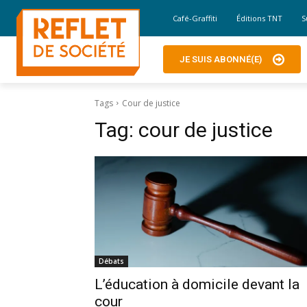
Café-Graffiti
Éditions TNT
S
JE SUIS ABONNÉ(E)
Tags
Cour de justice
Tag:
cour de justice
Débats
L’éducation à domicile devant la
cour