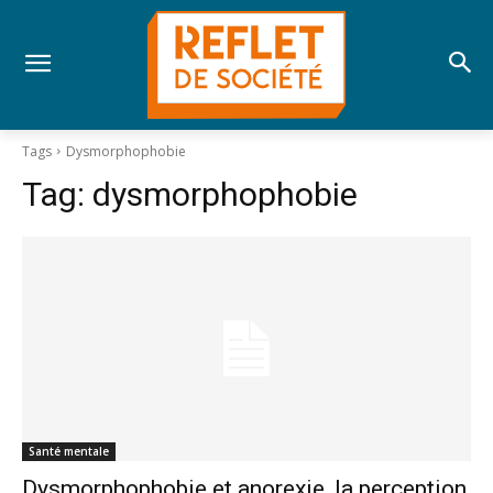
Tags
Dysmorphophobie
Tag:
dysmorphophobie
Santé mentale
Dysmorphophobie et anorexie, la perception