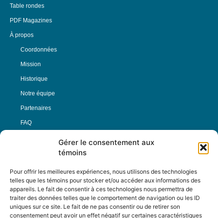
Table rondes
PDF Magazines
À propos
Coordonnées
Mission
Historique
Notre équipe
Partenaires
FAQ
Gérer le consentement aux
Offre d’emploi
témoins
Conditions générales
Pour offrir les meilleures expériences, nous utilisons des technologies
telles que les témoins pour stocker et/ou accéder aux informations des
appareils. Le fait de consentir à ces technologies nous permettra de
Nous Suivre
traiter des données telles que le comportement de navigation ou les ID
uniques sur ce site. Le fait de ne pas consentir ou de retirer son
consentement peut avoir un effet négatif sur certaines caractéristiques