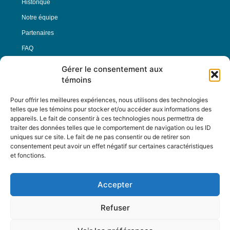
Historique
Notre équipe
Partenaires
FAQ
Gérer le consentement aux
Offre d’emploi
témoins
Conditions générales
Pour offrir les meilleures expériences, nous utilisons des technologies
telles que les témoins pour stocker et/ou accéder aux informations des
appareils. Le fait de consentir à ces technologies nous permettra de
Nous Suivre
traiter des données telles que le comportement de navigation ou les ID
uniques sur ce site. Le fait de ne pas consentir ou de retirer son
consentement peut avoir un effet négatif sur certaines caractéristiques
et fonctions.
Contactez-nous :
journal@journaldelarue.ca
Accepter
12-3894 rue Sainte-Catherine Est,
Montréal, Qc, H1W 2G4
Refuser
TÉL : 514-256-9000
SANS-FRAIS : 1-877-256-9009