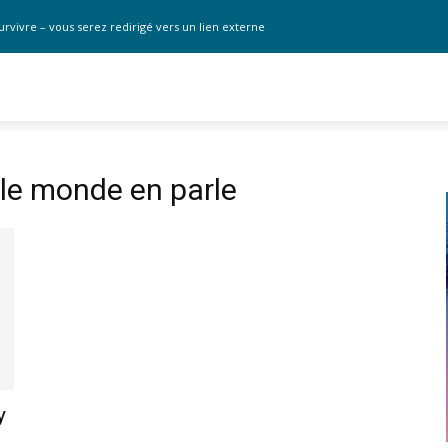
urvivre – vous serez redirigé vers un lien externe
 le monde en parle
y