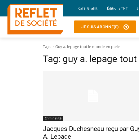
Café-Graffiti
Éditions TNT
S
JE SUIS ABONNÉ(E)
Tags
Guy a. lepage tout le monde en parle
Tag:
guy a. lepage tout
Criminalité
Jacques Duchesneau reçu par Gu
A. Lepage