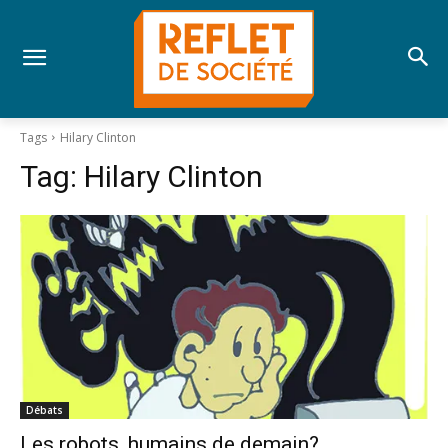
Tags
Hilary Clinton
Tag:
Hilary Clinton
Débats
Les robots, humains de demain?