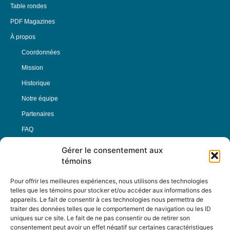
Table rondes
PDF Magazines
À propos
Coordonnées
Mission
Historique
Notre équipe
Partenaires
FAQ
Gérer le consentement aux
Offre d’emploi
témoins
Conditions générales
Pour offrir les meilleures expériences, nous utilisons des technologies
telles que les témoins pour stocker et/ou accéder aux informations des
appareils. Le fait de consentir à ces technologies nous permettra de
Nous Suivre
traiter des données telles que le comportement de navigation ou les ID
uniques sur ce site. Le fait de ne pas consentir ou de retirer son
consentement peut avoir un effet négatif sur certaines caractéristiques