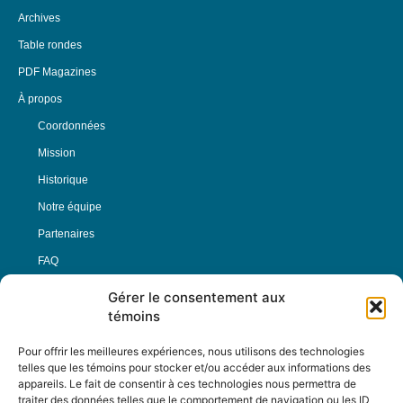
Archives
Table rondes
PDF Magazines
À propos
Coordonnées
Mission
Historique
Notre équipe
Partenaires
FAQ
Gérer le consentement aux
Offre d’emploi
témoins
Conditions générales
Pour offrir les meilleures expériences, nous utilisons des technologies
telles que les témoins pour stocker et/ou accéder aux informations des
appareils. Le fait de consentir à ces technologies nous permettra de
Nous Suivre
traiter des données telles que le comportement de navigation ou les ID