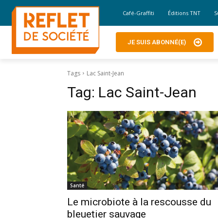
Café-Graffiti
Éditions TNT
S
JE SUIS ABONNÉ(E)
Tags
Lac Saint-Jean
Tag:
Lac Saint-Jean
Santé
Le microbiote à la rescousse du
bleuetier sauvage