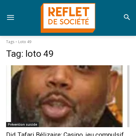
Tags
Loto 49
Tag:
loto 49
Prévention suicide
Did Tafari Bélizaire: Casino, jeu compulsif