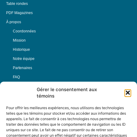
Table rondes
PDF Magazines
À propos
Coordonnées
Mission
Historique
Notre équipe
Partenaires
FAQ
Gérer le consentement aux
Offre d’emploi
témoins
Conditions générales
Pour offrir les meilleures expériences, nous utilisons des technologies
telles que les témoins pour stocker et/ou accéder aux informations des
appareils. Le fait de consentir à ces technologies nous permettra de
Nous Suivre
traiter des données telles que le comportement de navigation ou les ID
uniques sur ce site. Le fait de ne pas consentir ou de retirer son
consentement peut avoir un effet négatif sur certaines caractéristiques