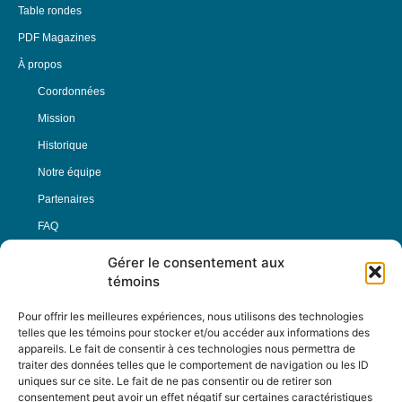
Table rondes
PDF Magazines
À propos
Coordonnées
Mission
Historique
Notre équipe
Partenaires
FAQ
Gérer le consentement aux
Offre d’emploi
témoins
Conditions générales
Pour offrir les meilleures expériences, nous utilisons des technologies
telles que les témoins pour stocker et/ou accéder aux informations des
appareils. Le fait de consentir à ces technologies nous permettra de
Nous Suivre
traiter des données telles que le comportement de navigation ou les ID
uniques sur ce site. Le fait de ne pas consentir ou de retirer son
consentement peut avoir un effet négatif sur certaines caractéristiques