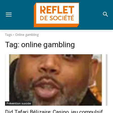
Tags
Online gambling
Tag:
online gambling
Prévention suicide
Did Tafari Bélizaire: Casino, jeu compulsif